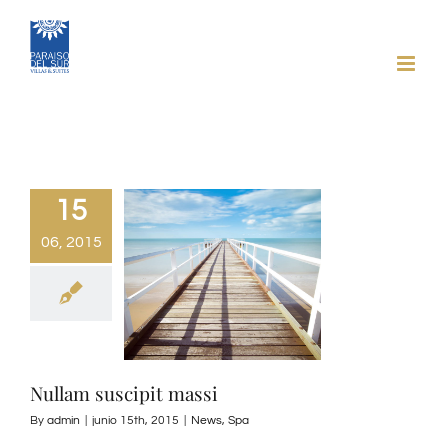
Skip
to
content
15
06, 2015
Nullam suscipit massi
By
admin
|
junio 15th, 2015
|
News
,
Spa