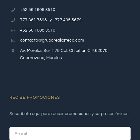
+52 56 1608 3510
777 361 7898 y 777 435 5679
+52 56 1608 3510
contacto@gruporealazteca.com
Av. Morelos Sur # 79 Col. Chipitlán C.P.62070
Cuernavaca, Morelos.
RECIBE PROMOCIONES
Suscríbete aquí para recibir promociones y sorpresas únicas!