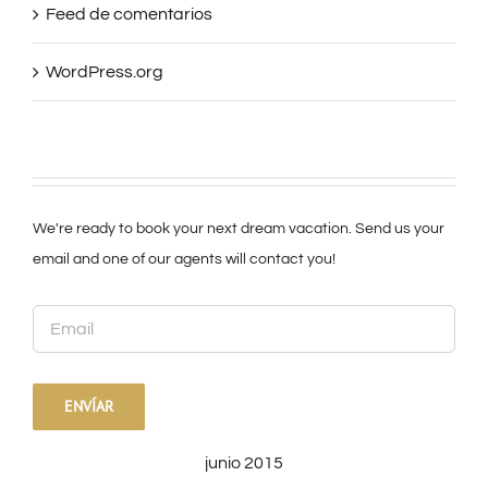
WordPress.org
We're ready to book your next dream vacation. Send us your
email and one of our agents will contact you!
junio 2015
L
M
X
J
V
S
D